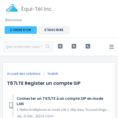
Équi-Tél Inc.
Bienvenue
CONNEXION
S'INSCRIRE
Accueil des solutions
Yealink
T67LTE Register un compte SIP
Connecter un T67LTE à un compte SIP en mode
LAN
1. Mettre le téléphone en mode LAN 2. Aller dans "Account/Register" Guide d'utilisation : https://scache.vzw.com/content/dam/support/p...
Jeu, 21 Déc., 2023 à 1:53 H