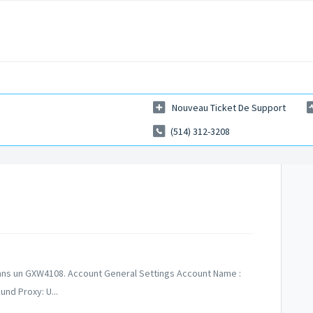
Nouveau Ticket De Support
(514) 312-3208
dans un GXW4108. Account General Settings Account Name :
nd Proxy: U...