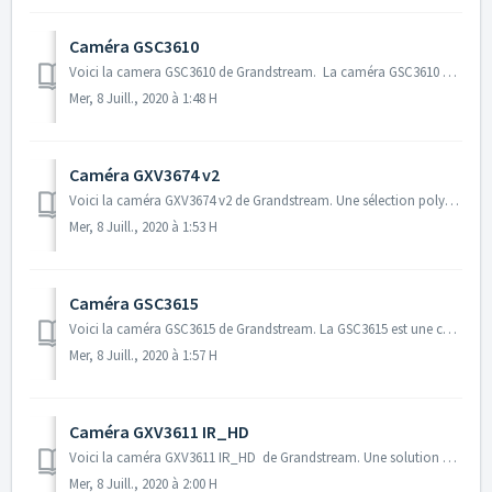
Caméra GSC3610
Voici la camera GSC3610 de Grandstream. La caméra GSC3610 est une caméra IP à dôme fixe infrarouge (IR) monté au plafond avec un objectif de 3,6 mm - c...
Mer, 8 Juill., 2020 à 1:48 H
Caméra GXV3674 v2
Voici la caméra GXV3674 v2 de Grandstream. Une sélection polyvalente pour un environnement extérieur où les conditions météorologiques et d'éclair...
Mer, 8 Juill., 2020 à 1:53 H
Caméra GSC3615
Voici la caméra GSC3615 de Grandstream. La GSC3615 est une caméra IP à puce infrarouge (IR) murale à l'épreuve des intempéries avec un objectif de...
Mer, 8 Juill., 2020 à 1:57 H
Caméra GXV3611 IR_HD
Voici la caméra GXV3611 IR_HD de Grandstream. Une solution de surveillance innovante permettant non seulement de surveiller et de sécuriser un emplac...
Mer, 8 Juill., 2020 à 2:00 H