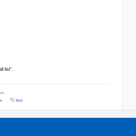
 list".
on.
i
Non