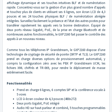
affichage dynamique et ses touches intuitives BLF et de numérotation
rapide. Concentrez-vous sur la gestion d'un plus grand nombre d'appels
et touchez plus de clients en utilisant ses 6 lignes, son écran LCD de 4,3
pouces et ses 24 touches physiques BLF / de numérotation abrégée
intégrées. Surveillez facilement la présence et l'état des autres postes pour
transférer rapidement les appels vers la bonne destination. Équipé de
deux ports réseau Gigabit, PoE, de la prise en charge Bluetooth et de
nombreuses autres fonctionnalités, le GXP2160 fait passer le contrôle des
appels à un nouveau niveau.
Comme tous les téléphones IP Grandstream, le GXP2160 dispose d'une
technologie de cryptage de sécurité de pointe (SRTP et TLS). Le GXP2160
prend en charge diverses options de provisionnement automatisé, y
compris la configuration zéro avec les PBX IP Grandstream UCM, les
fichiers XML chiffrés et TR-069, pour rendre le déploiement de masse
extrêmement facile.
Fonctionnalités
Prend en charge 6 lignes, 6 comptes SIP et la conférence vocale à
5 voies
LCD à écran couleur de 4,3 pouces (480x272)
Deux ports Gigabit, PoE intégré
Audio HD sur haut-parleur et combiné, 5 touches programmables