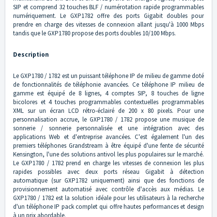
SIP et comprend 32 touches BLF / numérotation rapide programmables
numériquement. Le GXP1782 offre des ports Gigabit doubles pour
prendre en charge des vitesses de connexion allant jusqu'à 1000 Mbps
tandis que le GXP1780 propose des ports doubles 10/100 Mbps.
Description
Le GXP1780 / 1782 est un puissant téléphone IP de milieu de gamme doté
de fonctionnalités de téléphonie avancées. Ce téléphone IP milieu de
gamme est équipé de 8 lignes, 4 comptes SIP, 8 touches de ligne
bicolores et 4 touches programmables contextuelles programmables
XML sur un écran LCD rétro-éclairé de 200 x 80 pixels. Pour une
personnalisation accrue, le GXP1780 / 1782 propose une musique de
sonnerie / sonnerie personnalisée et une intégration avec des
applications Web et d'entreprise avancées. C'est également l'un des
premiers téléphones Grandstream à être équipé d'une fente de sécurité
Kensington, l'une des solutions antivol les plus populaires sur le marché.
Le GXP1780 / 1782 prend en charge les vitesses de connexion les plus
rapides possibles avec deux ports réseau Gigabit à détection
automatique (sur GXP1782 uniquement) ainsi que des fonctions de
provisionnement automatisé avec contrôle d'accès aux médias. Le
GXP1780 / 1782 est la solution idéale pour les utilisateurs à la recherche
d'un téléphone IP pack complet qui offre hautes performances et design
à un prix abordable.